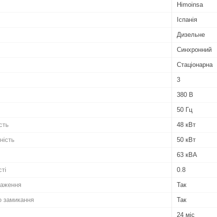
Himoinsa
Іспанія
Дизельне
Синхронний
Стаціонарна
3
380 В
50 Гц
сть
48 кВт
ність
50 кВт
63 кВА
сті
0.8
таження
Так
о замикання
Так
24 міс