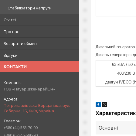
Стабілізатори напруги
Статті
Про нас
Возврат и обмен
Дизельний генератор
Дизель-генератор з д
Відгуки
63 кВА / 50 
КОНТАКТИ
400/230 В
двигун IVECO (Іт
ТОВ «Пауер Дженерейшн»
Петропавлівська Борщагівка, вул.
Соборна, 1Б, Київ, Україна
Характеристик
Основні
+380 (44) 585-70-00
+380 (67) 463-90-90