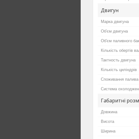
Двигун
Марка двигуна
Об'єм двигуна
Об'єм паливного ба
Кількість обертів в
Тактность двигуна
Кількість циліндрів
Споживання палива
Система охолоджен
Габаритні розм
Довжина
Висота
Ширина