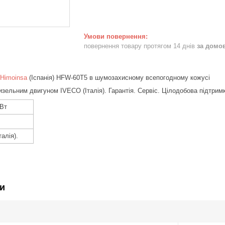
повернення товару протягом 14 днів
за домо
Himoinsa
(Іспанія) HFW-60T5 в шумозахисному всепогодному кожусі
изельним двигуном IVECO (Італія). Гарантія. Сервіс. Цілодобова підтрим
кВт
алія).
и