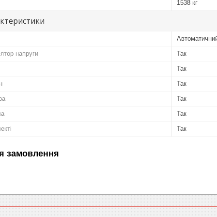
1538 кг
актеристики
Автоматичний
ятор напруги
Так
Так
н
Так
ра
Так
ла
Так
екті
Так
я замовлення