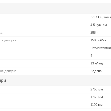
IVECO (Італія
4.5 куб. см
ка
288 л
ала двигуна
1500 об/хв
Чотиритактни
4
13 л/год
ня двигуна
Водяна
іри
2750 мм
1760 мм
1100 мм