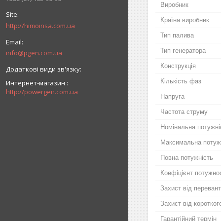
Виробник
Країна виробник
http://himoinsa.com.ua
Тип палива
Тип генератора
info@pgen.com.ua
Конструкція
Кількість фаз
Интернет-магазин
http://powergen.com.ua
Напруга
Частота струму
Номінальна потужні
Максимальна потуж
Повна потужність
Коефіцієнт потужно
Захист від переван
Захист від коротког
Гарантійний термін