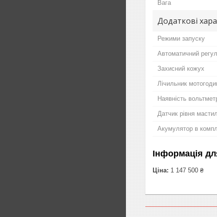
Вага
Додаткові хар
Режими запуску
Автоматичний регул
Захисний кожух
Лічильник мотогоди
Наявність вольтмет
Датчик рівня масти
Акумулятор в компл
Інформація дл
Ціна:
1 147 500 ₴