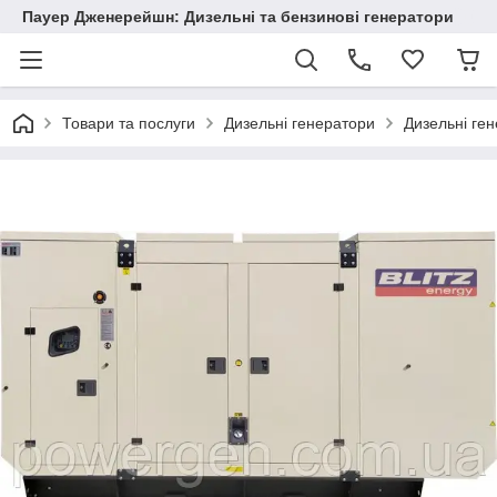
Пауер Дженерейшн: Дизельні та бензинові генератори
Товари та послуги
Дизельні генератори
Дизельні ген