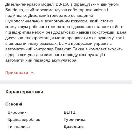
Дизель-генератор моделі BB-150 з французьким двигуном
Baudouin, який зарекомендував себе гарною якістю і
надійністю. Дизельний генератор оснащений
шумопоглинальним всепогодним кожухом, який істотно
знижує шум робочого генератора і дозволяє встановити його
під відкритим небом без додаткових навісів і конструкцій. Дана
дизельна електростанція може працювати як в ручному, так і
в автоматичному режимах. Всіма процесами управляє
автоматичний контролер Datakom.Также в комплект входить
підігрів двигуна для зимового періоду експлуатації і
автоматичний підзаряд акумулятора.
Приховати
Характеристики
Основні
Виробник
BLITZ
Країна виробник
Туреччина
Тип палива
Дизельне