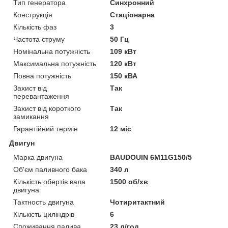
Тип генератора
Синхронний
Конструкція
Стаціонарна
Кількість фаз
3
Частота струму
50 Гц
Номінальна потужність
109 кВт
Максимальна потужність
120 кВт
Повна потужність
150 кВА
Захист від
Так
перевантаження
Захист від короткого
Так
замикання
Гарантійний термін
12 міс
Двигун
Марка двигуна
BAUDOUIN 6M11G150/5
Об'єм паливного бака
340 л
Кількість обертів вала
1500 об/хв
двигуна
Тактность двигуна
Чотиритактний
Кількість циліндрів
6
Споживання палива
23 л/год