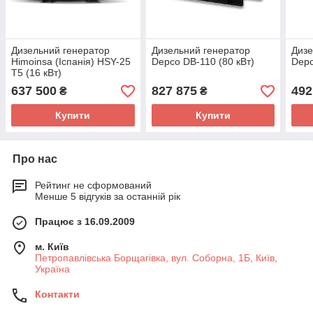
Дизельний генератор
Дизельний генератор
Дизе
Himoinsa (Іспанія) HSY-25
Depco DB-110 (80 кВт)
Depc
T5 (16 кВт)
637 500
827 875
492
₴
₴
Купити
Купити
Про нас
Рейтинг не сформований
Менше 5 відгуків за останній рік
Працює з 16.09.2009
м. Київ
Петропавлівська Борщагівка, вул. Соборна, 1Б, Київ,
Україна
Контакти