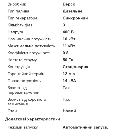
Виробник
Depco
Тип палива
Дизельне
Тип генератора
Синхронний
Кількість фаз
3
Напруга
400 В
Номінальна потужність
10 кВт
Максимальна потужність
11 кВт
Коефіцієнт потужності
0.8
Частота струму
50 Гц
Конструкція
Стаціонарна
Гарантійний термін
12 міс
Повна потужність
14 кВА
Захист від
Так
перевантаження
Захист від короткого
Так
замикання
Стан
Новий
Додаткові характеристики
Режими запуску
Автоматичний запуск,