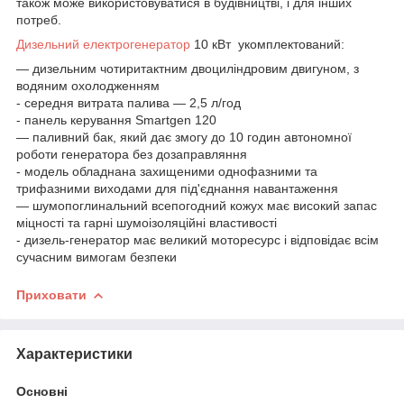
також може використовуватися в будівництві, і для інших
потреб.
Дизельний електрогенератор
10 кВт укомплектований:
— дизельним чотиритактним двоциліндровим двигуном, з
водяним охолодженням
- середня витрата палива — 2,5 л/год
- панель керування Smartgen 120
— паливний бак, який дає змогу до 10 годин автономної
роботи генератора без дозаправляння
- модель обладнана захищеними однофазними та
трифазними виходами для під'єднання навантаження
— шумопоглинальний всепогодний кожух має високий запас
міцності та гарні шумоізоляційні властивості
- дизель-генератор має великий моторесурс і відповідає всім
сучасним вимогам безпеки
Приховати
Характеристики
Основні