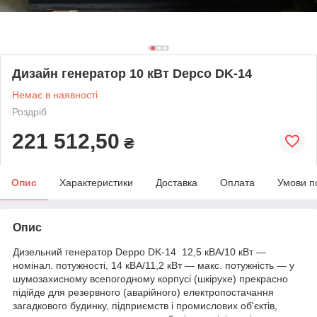
Дизайн генератор 10 кВт Depco DK-14
Немає в наявності
Роздріб
221 512,50
₴
Опис
Характеристики
Доставка
Оплата
Умови п
Опис
Дизельний генератор Deppo DK-14 12,5 кВА/10 кВт —
номінал. потужності, 14 кВА/11,2 кВт — макс. потужність — у
шумозахисному всепогодному корпусі (шкірухе) прекрасно
підійде для резервного (аварійного) електропостачання
загадкового будинку, підприємств і промислових об'єктів,