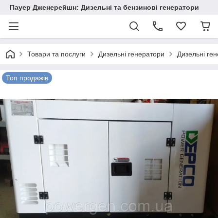
Пауер Дженерейшн: Дизельні та бензинові генератори
Товари та послуги
Дизельні генератори
Дизельні ге
Топ продажів