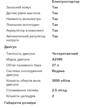
Електростартер
Захисний кожух
Так
Датчик рівня мастила
Так
Наявність вольтметра
Так
Лічильник мотогодин
Так
Акумулятор в комплекті
Так
Автоматичний регулятор
Так
напруги
Двигун
Тактность двигуна
Чотиритактний
Марка двигуна
A2V80
Об'єм паливного бака
27 л
Система охолодження
Водяна
двигуна
Кількість обертів вала
3000 об/хв
двигуна
Споживання палива
2.5 л/год
Кількість циліндрів
2
Габаритні розміри